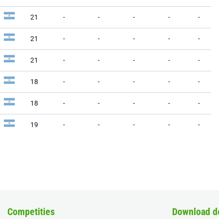
21
-
-
-
-
-
21
-
-
-
-
-
21
-
-
-
-
-
18
-
-
-
-
-
18
-
-
-
-
-
19
-
-
-
-
-
Competities
Download d