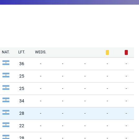
NAT.
LFT.
WEDS.
36
-
-
-
-
-
25
-
-
-
-
-
25
-
-
-
-
-
34
-
-
-
-
-
28
-
-
-
-
-
22
-
-
-
-
-
28
-
-
-
-
-