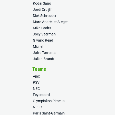
Kodai Sano
Jordi Cruijff
Dick Schreuder
Marc-André ter Stegen
Mika Godts
Joey Veerman
Givairo Read
Míchel
Jofre Torrents
Julian Brandt
Teams
Ajax
PSV
NEC
Feyenoord
Olympiakos Piraeus
N.E.C.
Paris Saint-Germain