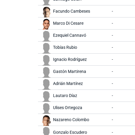
Facundo Cambeses
-
Marco Di Cesare
-
Ezequiel Cannavó
-
Tobías Rubio
-
Ignacio Rodríguez
-
Gastón Martirena
-
Adrián Martínez
-
Lautaro Díaz
-
Ulises Ortegoza
-
Nazareno Colombo
-
Gonzalo Escudero
-