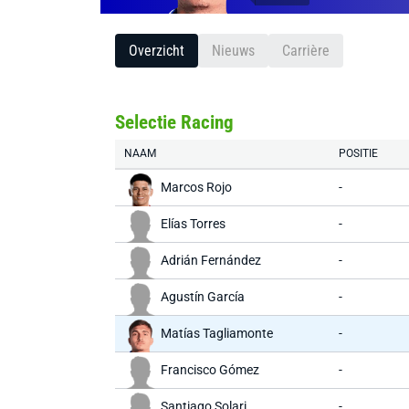
Overzicht
Nieuws
Carrière
Selectie Racing
NAAM
POSITIE
Marcos Rojo
-
Elías Torres
-
Adrián Fernández
-
Agustín García
-
Matías Tagliamonte
-
Francisco Gómez
-
Santiago Solari
-