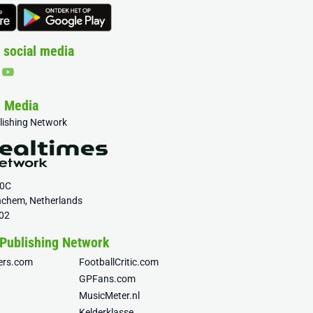
 social media
& Media
blishing Network
20C
nchem, Netherlands
02
 Publishing Network
fers.com
FootballCritic.com
GPFans.com
MusicMeter.nl
Kelderklasse