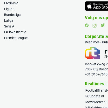
Eredivisie
Ligue 1
Bundesliga
Volg ons op
Laliga
Serie A
EK-kwalificatie
Corporate 
Premier League
Realtimes - Pu
Innovatieweg 
7007 CD, Doeti
+31(315)-7640
Realtimes |
FootballTrans
FCUpdate.nl
MovieMeter.nl
WijWedden.net