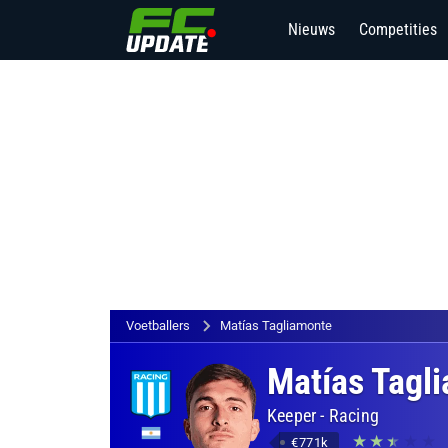
Nieuws
Competities
Voetballers
Matías Tagliamonte
Matías Tagl
Keeper
-
Racing
€771k