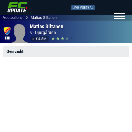
LIVE VOETBAL
Voetballers
Matias Siltanen
Matias Siltanen
-
Djurgården
S
€4.8M
Overzicht