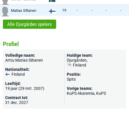
19
-
-
-
-
Matias Siltanen
Alle Djurgården spelers
Profiel
Volledige naam:
Huidige team:
Arttu Matias Siltanen
Djurgården
,
Finland
Nationaliteit:
Finland
Positie:
Spits
Leeftijd:
19 jaar (29 mrt. 2007)
Vorige teams:
KuPS Akatemia,
KuPS
Contract tot:
31 dec. 2027