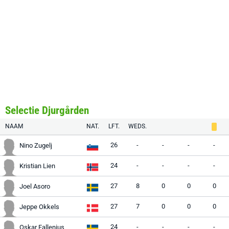
Selectie Djurgården
NAAM
NAT.
LFT.
WEDS.
26
-
-
-
-
Nino Zugelj
24
-
-
-
-
Kristian Lien
27
8
0
0
0
Joel Asoro
27
7
0
0
0
Jeppe Okkels
24
-
-
-
-
Oskar Fallenius