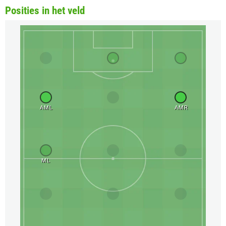
Posities in het veld
AML
AMR
ML