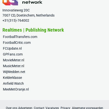
Innovatieweg 20C
7007 CD, Doetinchem, Netherlands
+31(315)-764002
Realtimes | Publishing Network
FootballTransfers.com
FootballCritic.com
FCUpdate.nl
GPFans.com
MovieMeter.nl
MusicMeter.nl
WijWedden.net
Kelderklasse
Anfield Watch
MeeMetOranje.nl
Over ons
Adverteren
Contact
Vacatures
Privacy
Algemene voorwaarden