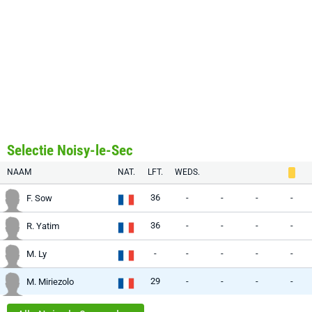
Selectie Noisy-le-Sec
NAAM
NAT.
LFT.
WEDS.
36
-
-
-
-
F. Sow
36
-
-
-
-
R. Yatim
-
-
-
-
-
M. Ly
29
-
-
-
-
M. Miriezolo