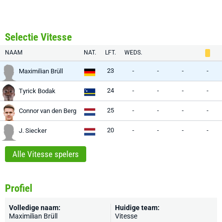
Selectie Vitesse
NAAM
NAT.
LFT.
WEDS.
23
-
-
-
-
Maximilian Brüll
24
-
-
-
-
Tyrick Bodak
25
-
-
-
-
Connor van den Berg
20
-
-
-
-
J. Siecker
Alle Vitesse spelers
Profiel
Volledige naam:
Huidige team:
Maximilian Brüll
Vitesse