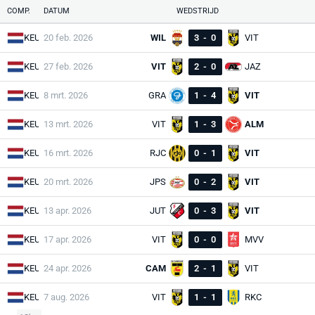
COMP.
DATUM
WEDSTRIJD
KEU
20 feb. 2026
WIL
3
-
0
VIT
KEU
27 feb. 2026
VIT
2
-
0
JAZ
KEU
8 mrt. 2026
GRA
1
-
4
VIT
KEU
13 mrt. 2026
VIT
1
-
3
ALM
KEU
16 mrt. 2026
RJC
0
-
1
VIT
KEU
20 mrt. 2026
JPS
0
-
2
VIT
KEU
13 apr. 2026
JUT
0
-
3
VIT
KEU
17 apr. 2026
VIT
0
-
0
MVV
KEU
24 apr. 2026
CAM
2
-
1
VIT
KEU
7 aug. 2026
VIT
1
-
1
RKC