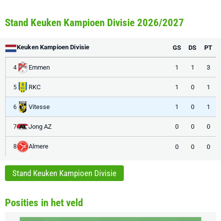
Stand Keuken Kampioen Divisie 2026/2027
Keuken Kampioen Divisie
GS
DS
PT
Emmen
1
1
3
4
RKC
1
0
1
5
Vitesse
1
0
1
6
Jong AZ
0
0
0
7
Almere
0
0
0
8
Stand Keuken Kampioen Divisie
Posities in het veld