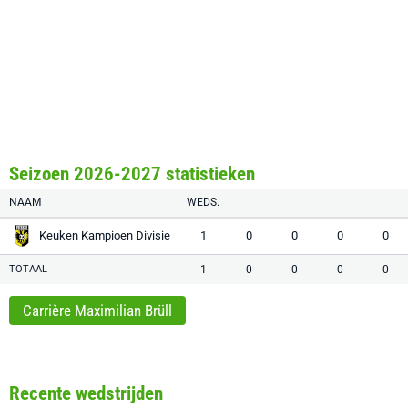
Seizoen 2026-2027 statistieken
NAAM
WEDS.
Keuken Kampioen Divisie
1
0
0
0
0
TOTAAL
1
0
0
0
0
Carrière Maximilian Brüll
Recente wedstrijden