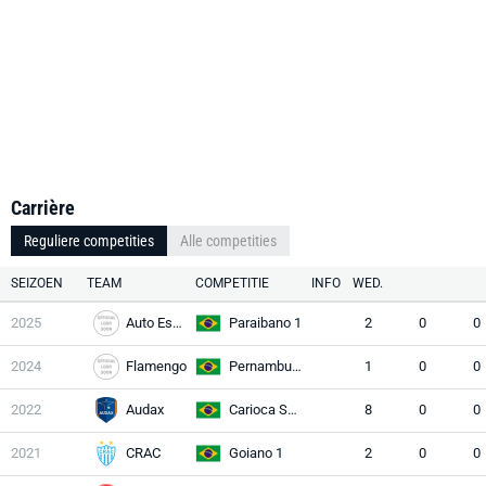
Carrière
Reguliere competities
Alle competities
SEIZOEN
TEAM
COMPETITIE
INFO
WED.
2025
Auto Esporte
Paraibano 1
2
0
0
2024
Flamengo
Pernambucano 1
1
0
0
2022
Audax
Carioca Série A
8
0
0
2021
CRAC
Goiano 1
2
0
0