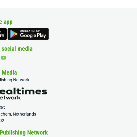
e app
 social media
& Media
blishing Network
20C
nchem, Netherlands
02
 Publishing Network