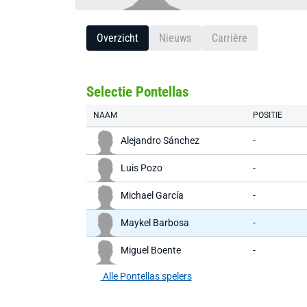
Overzicht
Nieuws
Carrière
Selectie Pontellas
NAAM
POSITIE
Alejandro Sánchez
-
Luis Pozo
-
Michael García
-
Maykel Barbosa
-
Miguel Boente
-
Alle Pontellas spelers