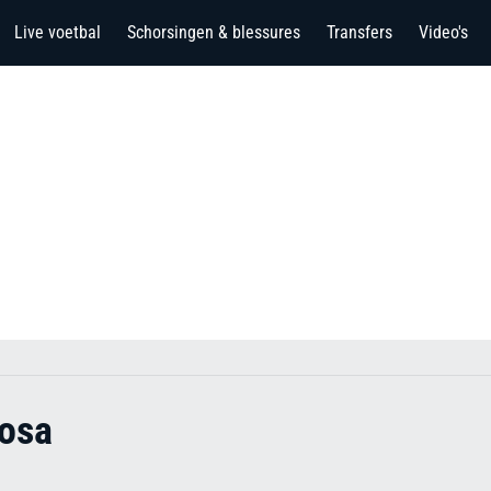
Live voetbal
Schorsingen & blessures
Transfers
Video's
osa