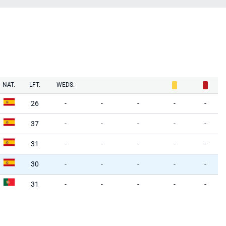
NAT.
LFT.
WEDS.
26
-
-
-
-
-
37
-
-
-
-
-
31
-
-
-
-
-
30
-
-
-
-
-
31
-
-
-
-
-