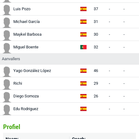
Luis Pozo
37
-
-
-
Michael García
31
-
-
-
Maykel Barbosa
30
-
-
-
Miguel Boente
32
-
-
-
Aanvallers
Yago González López
46
-
-
-
Richi
29
-
-
-
Diego Somoza
26
-
-
-
Edu Rodriguez
-
-
-
Profiel