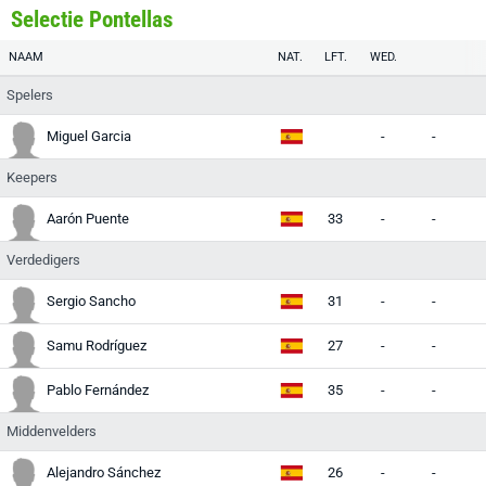
Selectie Pontellas
NAAM
NAT.
LFT.
WED.
Spelers
Miguel Garcia
-
-
-
Keepers
Aarón Puente
33
-
-
-
Verdedigers
Sergio Sancho
31
-
-
-
Samu Rodríguez
27
-
-
-
Pablo Fernández
35
-
-
-
Middenvelders
Alejandro Sánchez
26
-
-
-