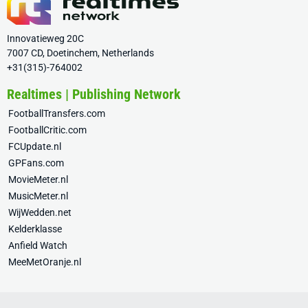
Innovatieweg 20C
7007 CD, Doetinchem, Netherlands
+31(315)-764002
Realtimes | Publishing Network
FootballTransfers.com
FootballCritic.com
FCUpdate.nl
GPFans.com
MovieMeter.nl
MusicMeter.nl
WijWedden.net
Kelderklasse
Anfield Watch
MeeMetOranje.nl