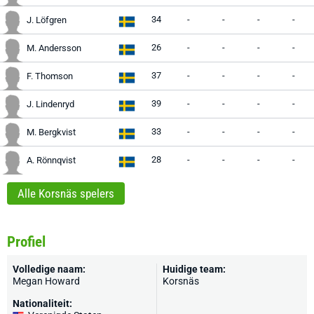
34
-
-
-
-
J. Löfgren
26
-
-
-
-
M. Andersson
37
-
-
-
-
F. Thomson
39
-
-
-
-
J. Lindenryd
33
-
-
-
-
M. Bergkvist
28
-
-
-
-
A. Rönnqvist
Alle Korsnäs spelers
Profiel
Volledige naam:
Huidige team:
Megan Howard
Korsnäs
Nationaliteit: