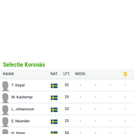
Selectie Korsnäs
NAAM
NAT.
LFT.
WEDS.
32
-
-
-
-
T. Kayal
29
-
-
-
-
M. Kastemyr
23
-
-
-
-
L. Johansson
25
-
-
-
-
E. Neander
34
-
-
-
-
H. Haga