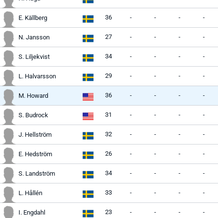
36
-
-
-
-
E. Källberg
27
-
-
-
-
N. Jansson
34
-
-
-
-
S. Liljekvist
29
-
-
-
-
L. Halvarsson
36
-
-
-
-
M. Howard
31
-
-
-
-
S. Budrock
32
-
-
-
-
J. Hellström
26
-
-
-
-
E. Hedström
34
-
-
-
-
S. Landström
33
-
-
-
-
L. Hållén
23
-
-
-
-
I. Engdahl