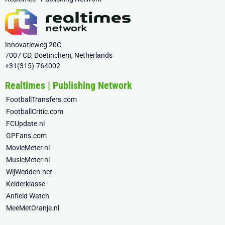
Innovatieweg 20C
7007 CD, Doetinchem, Netherlands
+31(315)-764002
Realtimes | Publishing Network
FootballTransfers.com
FootballCritic.com
FCUpdate.nl
GPFans.com
MovieMeter.nl
MusicMeter.nl
WijWedden.net
Kelderklasse
Anfield Watch
MeeMetOranje.nl