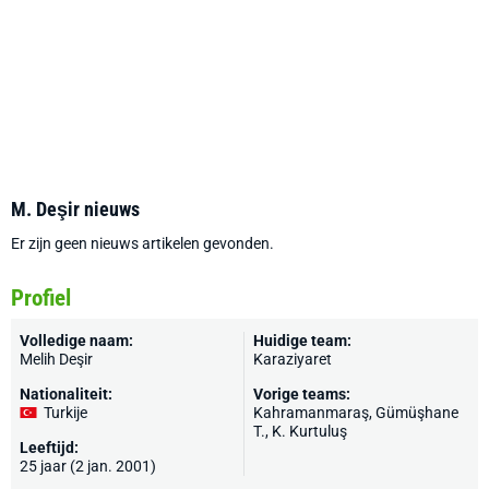
M. Deşir nieuws
Er zijn geen nieuws artikelen gevonden.
Profiel
Volledige naam:
Huidige team:
Melih Deşir
Karaziyaret
Nationaliteit:
Vorige teams:
Turkije
Kahramanmaraş, Gümüşhane
T., K. Kurtuluş
Leeftijd:
25 jaar (2 jan. 2001)