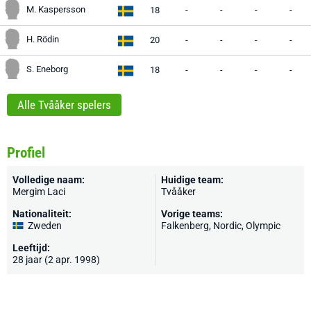
M. Kaspersson
18
-
-
-
-
H. Rödin
20
-
-
-
-
S. Eneborg
18
-
-
-
-
Alle Tvååker spelers
Profiel
Volledige naam:
Huidige team:
Mergim Laci
Tvååker
Nationaliteit:
Vorige teams:
Zweden
Falkenberg, Nordic, Olympic
Leeftijd:
28 jaar (2 apr. 1998)