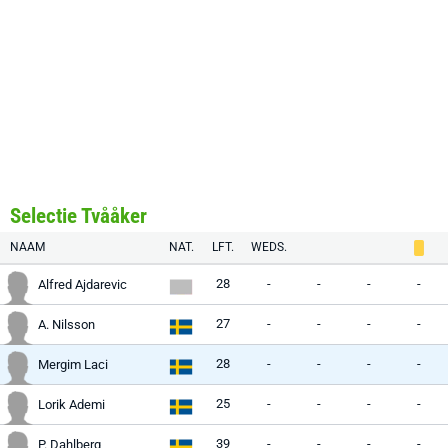
Selectie Tvååker
NAAM
NAT.
LFT.
WEDS.
28
-
-
-
-
Alfred Ajdarevic
27
-
-
-
-
A. Nilsson
28
-
-
-
-
Mergim Laci
25
-
-
-
-
Lorik Ademi
39
-
-
-
-
P. Dahlberg