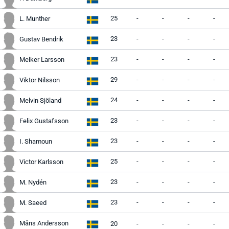
25
-
-
-
-
L. Munther
23
-
-
-
-
Gustav Bendrik
23
-
-
-
-
Melker Larsson
29
-
-
-
-
Viktor Nilsson
24
-
-
-
-
Melvin Sjöland
23
-
-
-
-
Felix Gustafsson
23
-
-
-
-
I. Shamoun
25
-
-
-
-
Victor Karlsson
23
-
-
-
-
M. Nydén
23
-
-
-
-
M. Saeed
Måns Andersson
20
-
-
-
-