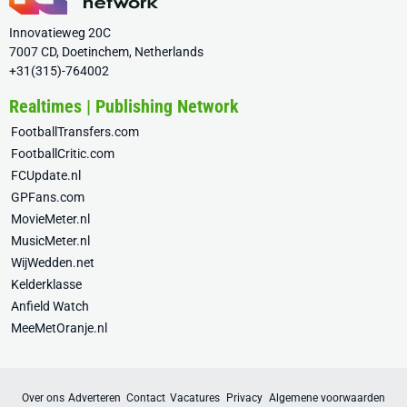
Innovatieweg 20C
7007 CD, Doetinchem, Netherlands
+31(315)-764002
Realtimes | Publishing Network
FootballTransfers.com
FootballCritic.com
FCUpdate.nl
GPFans.com
MovieMeter.nl
MusicMeter.nl
WijWedden.net
Kelderklasse
Anfield Watch
MeeMetOranje.nl
Over ons
Adverteren
Contact
Vacatures
Privacy
Algemene voorwaarden