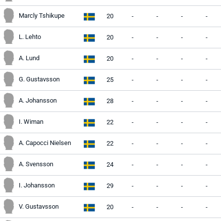
Marcly Tshikupe
20
-
-
-
-
L. Lehto
20
-
-
-
-
A. Lund
20
-
-
-
-
G. Gustavsson
25
-
-
-
-
A. Johansson
28
-
-
-
-
I. Wiman
22
-
-
-
-
A. Capocci Nielsen
22
-
-
-
-
A. Svensson
24
-
-
-
-
I. Johansson
29
-
-
-
-
V. Gustavsson
20
-
-
-
-