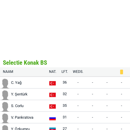
Selectie Konak BS
NAAM
NAT.
LFT.
WEDS.
36
-
-
-
-
C. Yağ
32
-
-
-
-
Y. Şentürk
35
-
-
-
-
S. Corlu
31
-
-
-
-
V. Pankratova
27
-
-
-
-
Y. Özkumru