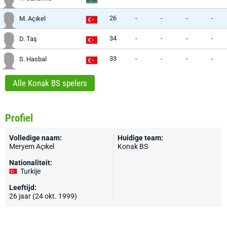
26
-
-
-
-
M. Açıkel
34
-
-
-
-
D. Taş
33
-
-
-
-
S. Hasbal
Alle Konak BS spelers
Profiel
Volledige naam:
Huidige team:
Meryem Açıkel
Konak BS
Nationaliteit:
Turkije
Leeftijd:
26 jaar (24 okt. 1999)