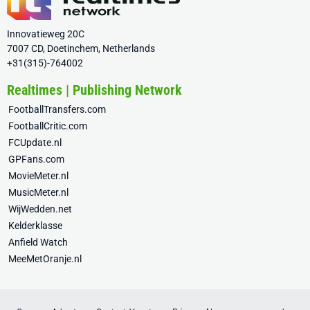
Innovatieweg 20C
7007 CD, Doetinchem, Netherlands
+31(315)-764002
Realtimes | Publishing Network
FootballTransfers.com
FootballCritic.com
FCUpdate.nl
GPFans.com
MovieMeter.nl
MusicMeter.nl
WijWedden.net
Kelderklasse
Anfield Watch
MeeMetOranje.nl