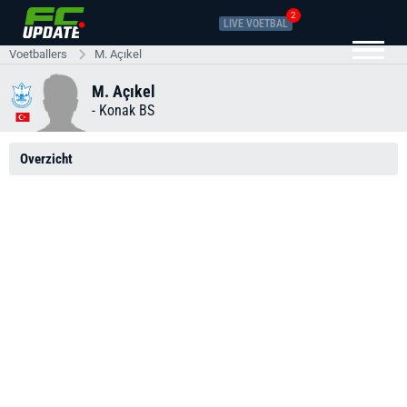
2
LIVE VOETBAL
Voetballers
M. Açıkel
M. Açıkel
-
Konak BS
Overzicht