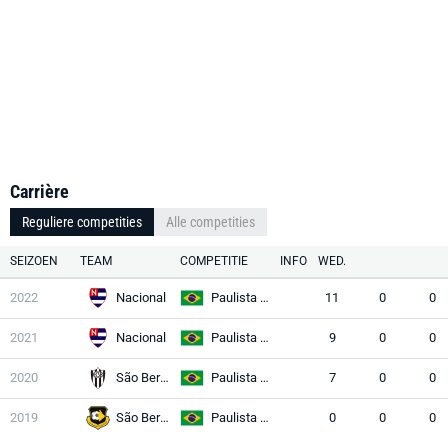
Carrière
Reguliere competities
Alle competities
SEIZOEN
TEAM
COMPETITIE
INFO
WED.
2022
Nacional
Paulista A3
11
0
0
2021
Nacional
Paulista A3
9
0
0
2020
São Bernardo
Paulista A3
7
0
0
2019
São Bernardo
Paulista A2
0
0
0