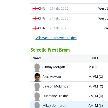
CHA
21 feb. 2026
West 
CHA
24 feb. 2026
West 
CHA
28 feb. 2026
Ox
Alle West Brom wedstrijden
Selectie West Brom
NAAM
POSITIE
Jimmy Morgan
M (C)
Alex Mowatt
M, VM (C)
Jayson Molumby
M, VM (C)
Ousmane Diakité
VM, M (C)
Mikey Johnston
AM, M (L)