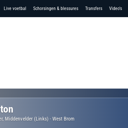
Live voetbal
Schorsingen & blessures
Transfers
Video's
ton
r, Middenvelder (Links)
-
West Brom