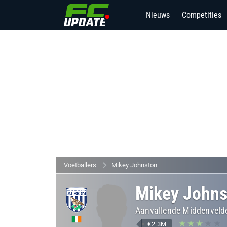
Nieuws
Competities
Voetballers
Mikey Johnston
Mikey Johns
Aanvallende Middenvelde
€2.3M