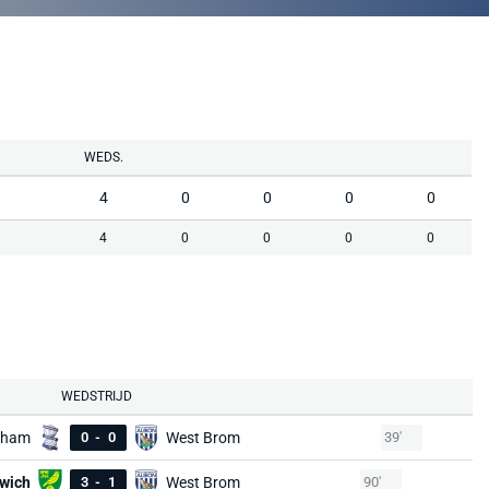
WEDS.
4
0
0
0
0
4
0
0
0
0
WEDSTRIJD
gham
0
-
0
West Brom
39'
wich
3
-
1
West Brom
90'