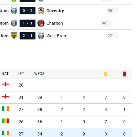
Brom
0
-
2
Coventry
35'
Brom
1
-
1
Charlton
90'
ford
2
-
1
West Brom
22'
NAT.
LFT.
WEDS.
20
-
-
-
-
-
31
39
1
4
7
0
27
38
2
2
4
1
26
36
1
0
7
0
27
34
2
9
3
0