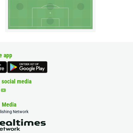
e app
 social media
& Media
blishing Network