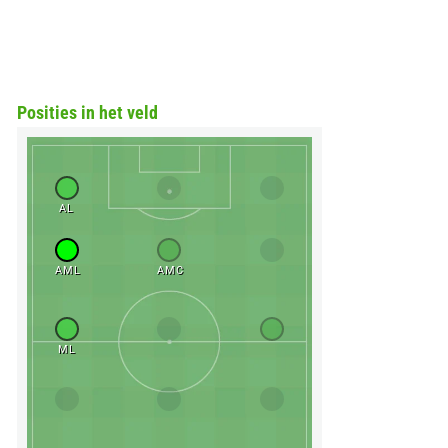
Posities in het veld
AL
AML
AMC
ML