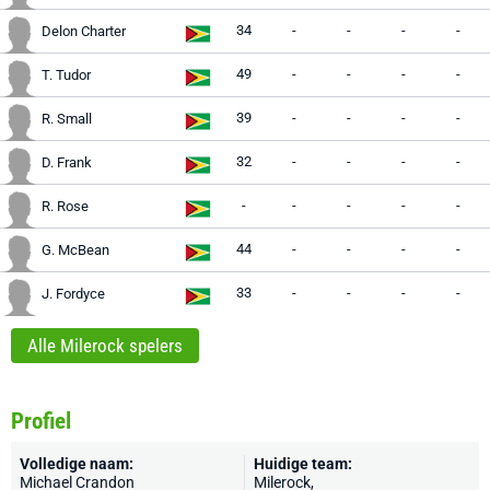
34
-
-
-
-
Delon Charter
49
-
-
-
-
T. Tudor
39
-
-
-
-
R. Small
32
-
-
-
-
D. Frank
-
-
-
-
-
R. Rose
44
-
-
-
-
G. McBean
33
-
-
-
-
J. Fordyce
Alle Milerock spelers
Profiel
Volledige naam:
Huidige team:
Michael Crandon
Milerock
,