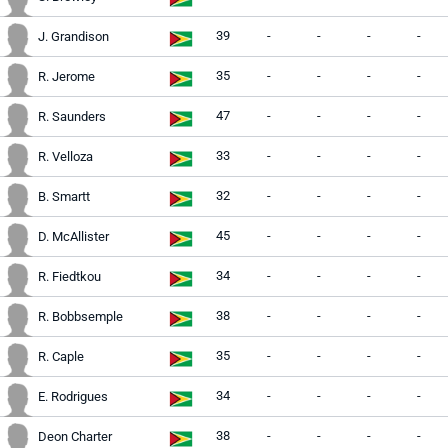
39
-
-
-
-
J. Grandison
35
-
-
-
-
R. Jerome
47
-
-
-
-
R. Saunders
33
-
-
-
-
R. Velloza
32
-
-
-
-
B. Smartt
45
-
-
-
-
D. McAllister
34
-
-
-
-
R. Fiedtkou
38
-
-
-
-
R. Bobbsemple
35
-
-
-
-
R. Caple
34
-
-
-
-
E. Rodrigues
38
-
-
-
-
Deon Charter