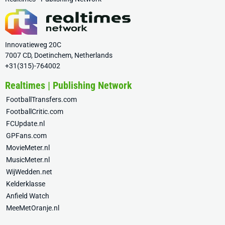
Innovatieweg 20C
7007 CD, Doetinchem, Netherlands
+31(315)-764002
Realtimes | Publishing Network
FootballTransfers.com
FootballCritic.com
FCUpdate.nl
GPFans.com
MovieMeter.nl
MusicMeter.nl
WijWedden.net
Kelderklasse
Anfield Watch
MeeMetOranje.nl