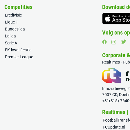
Competities
Download d
Eredivisie
Ligue 1
Bundesliga
Volg ons op
Laliga
Serie A
EK-kwalificatie
Corporate 
Premier League
Realtimes - Pu
Innovatieweg 
7007 CD, Doeti
+31(315)-7640
Realtimes |
FootballTrans
FCUpdate.nl