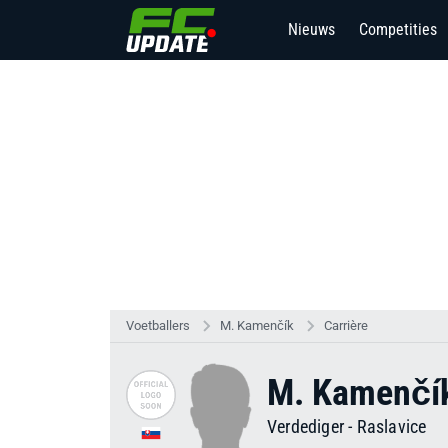
Nieuws
Competities
Voetballers
M. Kamenčík
Carrière
M. Kamenčí
Verdediger
-
Raslavice