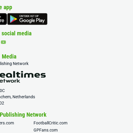
e app
 social media
& Media
blishing Network
20C
nchem, Netherlands
02
 Publishing Network
fers.com
FootballCritic.com
GPFans.com