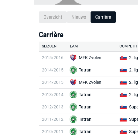
Overzicht
Nieuws
Carrière
Carrière
SEIZOEN
TEAM
COMPETIT
2015/2016
MFK Zvolen
2. li
2014/2015
Tatran
2. li
2014/2015
MFK Zvolen
2. li
2013/2014
Tatran
2. li
2012/2013
Tatran
Supe
2011/2012
Tatran
Supe
2010/2011
Tatran
Supe