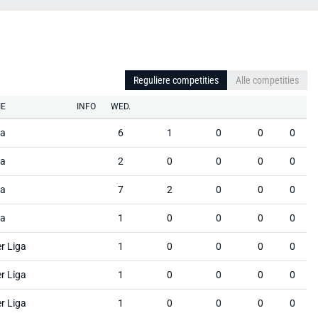
Reguliere competities
Alle competities
IE
INFO
WED.
ga
6
1
0
0
0
ga
2
0
0
0
0
ga
7
2
0
0
0
ga
1
0
0
0
0
r Liga
1
0
0
0
0
r Liga
1
0
0
0
0
r Liga
1
0
0
0
0