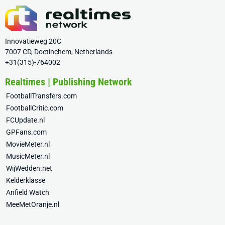
Innovatieweg 20C
7007 CD, Doetinchem, Netherlands
+31(315)-764002
Realtimes | Publishing Network
FootballTransfers.com
FootballCritic.com
FCUpdate.nl
GPFans.com
MovieMeter.nl
MusicMeter.nl
WijWedden.net
Kelderklasse
Anfield Watch
MeeMetOranje.nl