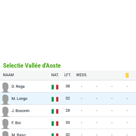
Selectie Vallée d'Aoste
NAAM
NAT.
LFT.
WEDS.
38
-
-
-
-
D. Rega
32
-
-
-
-
M. Longo
28
-
-
-
-
J. Bosonin
35
-
-
-
-
F. Boi
32
-
-
-
-
M. Raso