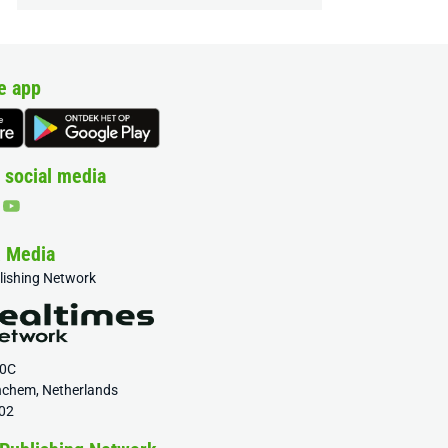
e app
 social media
& Media
blishing Network
20C
nchem, Netherlands
02