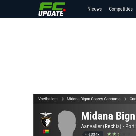
Nieuws
Competities
Voetballers
Midana Bigna Soares Cassama
Car
Midana Bign
Aanvaller (Rechts)
-
Port
€334k