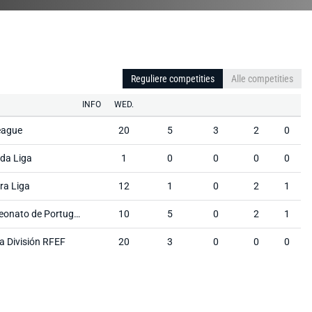
Reguliere competities
Alle competities
INFO
WED.
eague
20
5
3
2
0
da Liga
1
0
0
0
0
ra Liga
12
1
0
2
1
Campeonato de Portugal Prio
10
5
0
2
1
a División RFEF
20
3
0
0
0