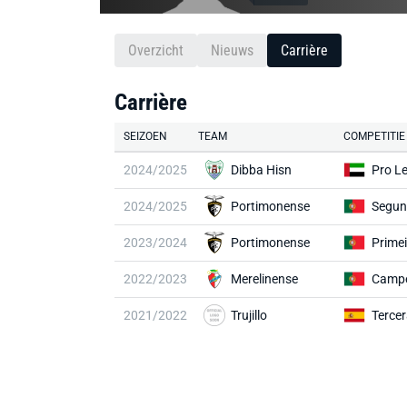
Overzicht
Nieuws
Carrière
Carrière
SEIZOEN
TEAM
COMPETITIE
2024/2025
Dibba Hisn
Pro L
2024/2025
Portimonense
Segun
2023/2024
Portimonense
Primei
2022/2023
Merelinense
2021/2022
Trujillo
Tercer