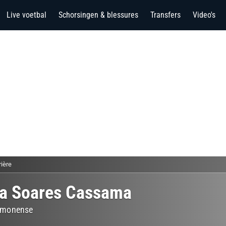
Live voetbal
Schorsingen & blessures
Transfers
Video's
rière
a Soares Cassama
imonense