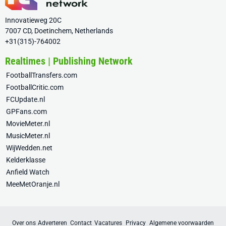
Innovatieweg 20C
7007 CD, Doetinchem, Netherlands
+31(315)-764002
Realtimes | Publishing Network
FootballTransfers.com
FootballCritic.com
FCUpdate.nl
GPFans.com
MovieMeter.nl
MusicMeter.nl
WijWedden.net
Kelderklasse
Anfield Watch
MeeMetOranje.nl
Over ons
Adverteren
Contact
Vacatures
Privacy
Algemene voorwaarden