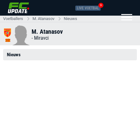
9
LIVE VOETBAL
Voetballers
M. Atanasov
Nieuws
M. Atanasov
-
Miravci
Nieuws