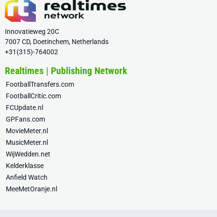
Innovatieweg 20C
7007 CD, Doetinchem, Netherlands
+31(315)-764002
Realtimes | Publishing Network
FootballTransfers.com
FootballCritic.com
FCUpdate.nl
GPFans.com
MovieMeter.nl
MusicMeter.nl
WijWedden.net
Kelderklasse
Anfield Watch
MeeMetOranje.nl