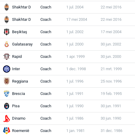
Shakhtar D
Coach
1 jul. 2004
22 mei 2016
Shakhtar D
Coach
17 mei 2004
22 mei 2016
Beşiktaş
Coach
1 jul. 2002
17 mei 2004
Galatasaray
Coach
1 jul. 2000
30 jun. 2002
Rapid
Coach
1 apr. 1999
30 jun. 2000
Inter
Coach
1 dec. 1998
21 mrt. 1999
Reggiana
Coach
1 jul. 1996
25 nov. 1996
Brescia
Coach
1 jul. 1991
19 feb. 1995
Pisa
Coach
1 jul. 1990
30 jun. 1991
Dinamo
Coach
1 jul. 1986
30 jun. 1990
Roemenië
Coach
1 jan. 1981
31 dec. 1986