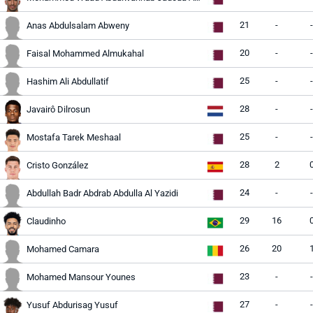
21
-
-
Anas Abdulsalam Abweny
20
-
-
Faisal Mohammed Almukahal
25
-
-
Hashim Ali Abdullatif
28
-
-
Javairô Dilrosun
25
-
-
Mostafa Tarek Meshaal
28
2
Cristo González
24
-
-
Abdullah Badr Abdrab Abdulla Al Yazidi
29
16
Claudinho
26
20
Mohamed Camara
23
-
-
Mohamed Mansour Younes
27
-
-
Yusuf Abdurisag Yusuf