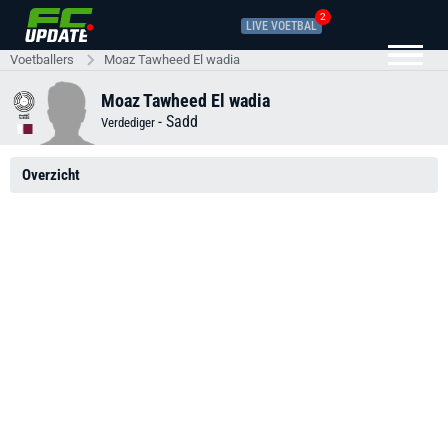
2
LIVE VOETBAL
Voetballers
Moaz Tawheed El wadia
Moaz Tawheed El wadia
-
Sadd
Verdediger
Overzicht