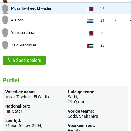
21
-
-
Moaz Tawheed El wadia
A. Soria
21
-
-
Yamaan Jarrar
20
-
-
Zaid Mahmoud
20
-
-
Alle Sadd spelers
Profiel
Volledige naam:
Huidige team:
Moaz Tawheed El Wadia
Sadd
,
Qatar
Nationaliteit:
Qatar
Vorige teams:
Sadd, Shahaniya
Leeftijd:
21 jaar (6 nov. 2004)
Voorkeur voet:
Rechts