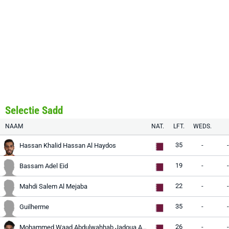
Selectie Sadd
NAAM
NAT.
LFT.
WEDS.
35
-
-
Hassan Khalid Hassan Al Haydos
19
-
-
Bassam Adel Eid
22
-
-
Mahdi Salem Al Mejaba
35
-
-
Guilherme
26
-
-
Mohammed Waad Abdulwahhab Jadoua Al Bayati