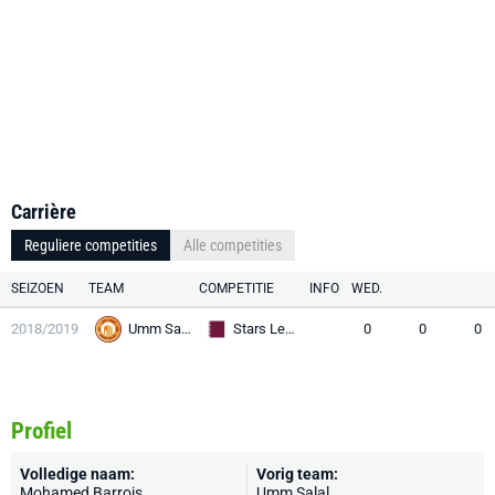
Carrière
Reguliere competities
Alle competities
SEIZOEN
TEAM
COMPETITIE
INFO
WED.
2018/2019
Umm Salal
Stars League
0
0
0
Profiel
Volledige naam:
Vorig team:
Mohamed Barrois
Umm Salal