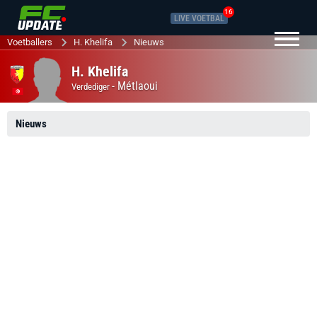
16
LIVE VOETBAL
Voetballers
H. Khelifa
Nieuws
H. Khelifa
-
Métlaoui
Verdediger
Nieuws