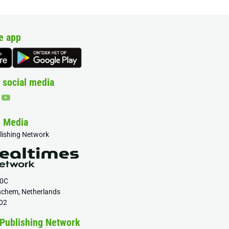
e app
 social media
& Media
blishing Network
20C
nchem, Netherlands
02
 Publishing Network