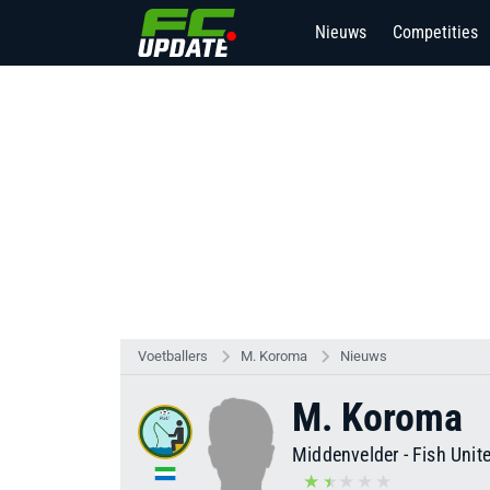
Nieuws
Competities
Voetballers
M. Koroma
Nieuws
M. Koroma
Middenvelder
-
Fish Unit