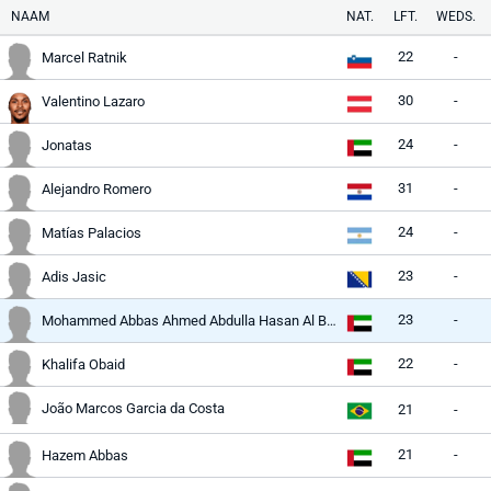
NAAM
NAT.
LFT.
WEDS.
22
-
Marcel Ratnik
30
-
Valentino Lazaro
24
-
Jonatas
31
-
Alejandro Romero
24
-
Matías Palacios
23
-
Adis Jasic
23
-
Mohammed Abbas Ahmed Abdulla Hasan Al Baloushi
22
-
Khalifa Obaid
João Marcos Garcia da Costa
21
-
21
-
Hazem Abbas