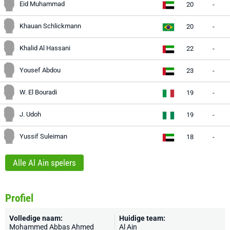
Eid Muhammad
20
-
Khauan Schlickmann
20
-
Khalid Al Hassani
22
-
Yousef Abdou
23
-
W. El Bouradi
19
-
J. Udoh
19
-
Yussif Suleiman
18
-
Alle Al Ain spelers
Profiel
Volledige naam:
Huidige team:
Mohammed Abbas Ahmed
Al Ain