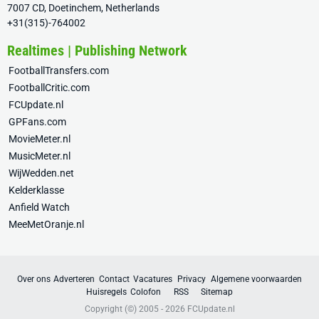
7007 CD, Doetinchem, Netherlands
+31(315)-764002
Realtimes | Publishing Network
FootballTransfers.com
FootballCritic.com
FCUpdate.nl
GPFans.com
MovieMeter.nl
MusicMeter.nl
WijWedden.net
Kelderklasse
Anfield Watch
MeeMetOranje.nl
Over ons
Adverteren
Contact
Vacatures
Privacy
Algemene voorwaarden
Huisregels
Colofon
RSS
Sitemap
Copyright (©) 2005 - 2026
FCUpdate.nl