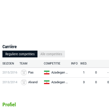
Carrière
Reguliere competities
Alle competities
SEIZOEN
TEAM
COMPETITIE
INFO
WED.
2015/2016
Pas
Azadegan League
1
0
-
2013/2014
Alvand
Azadegan League
3
0
0
Profiel