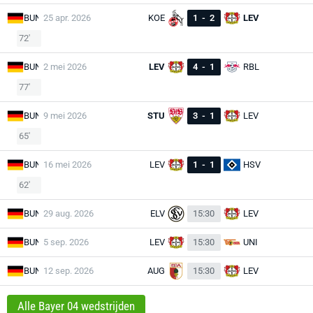
BUN
25 apr. 2026
KOE
1
-
2
LEV
72'
BUN
2 mei 2026
LEV
4
-
1
RBL
77'
BUN
9 mei 2026
STU
3
-
1
LEV
65'
BUN
16 mei 2026
LEV
1
-
1
HSV
62'
BUN
29 aug. 2026
ELV
15:30
LEV
BUN
5 sep. 2026
LEV
15:30
UNI
BUN
12 sep. 2026
AUG
15:30
LEV
Alle Bayer 04 wedstrijden