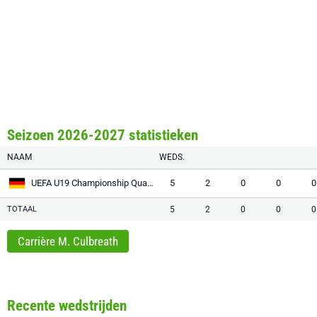
Seizoen 2026-2027 statistieken
NAAM
WEDS.
UEFA U19 Championship Qualification
5
2
0
0
0
TOTAAL
5
2
0
0
0
Carrière M. Culbreath
Recente wedstrijden