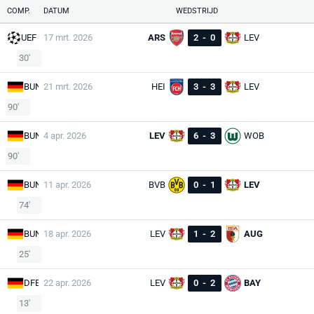
COMP.
DATUM
WEDSTRIJD
UEF
17 mrt. 2026
ARS
2
-
0
LEV
30'
BUN
21 mrt. 2026
HEI
3
-
3
LEV
90'
BUN
4 apr. 2026
LEV
6
-
3
WOB
90'
BUN
11 apr. 2026
BVB
0
-
1
LEV
74'
BUN
18 apr. 2026
LEV
1
-
2
AUG
25'
DFB
22 apr. 2026
LEV
0
-
2
BAY
13'