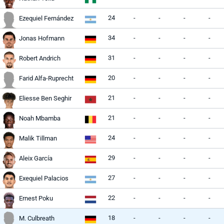
24
-
-
-
-
Ezequiel Fernández
34
-
-
-
-
Jonas Hofmann
31
-
-
-
-
Robert Andrich
20
-
-
-
-
Farid Alfa-Ruprecht
21
-
-
-
-
Eliesse Ben Seghir
21
-
-
-
-
Noah Mbamba
24
-
-
-
-
Malik Tillman
29
-
-
-
-
Aleix García
27
-
-
-
-
Exequiel Palacios
22
-
-
-
-
Ernest Poku
18
-
-
-
-
M. Culbreath