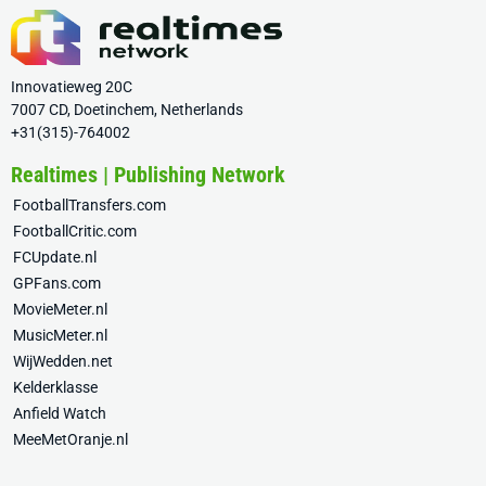
Innovatieweg 20C
7007 CD, Doetinchem, Netherlands
+31(315)-764002
Realtimes | Publishing Network
FootballTransfers.com
FootballCritic.com
FCUpdate.nl
GPFans.com
MovieMeter.nl
MusicMeter.nl
WijWedden.net
Kelderklasse
Anfield Watch
MeeMetOranje.nl