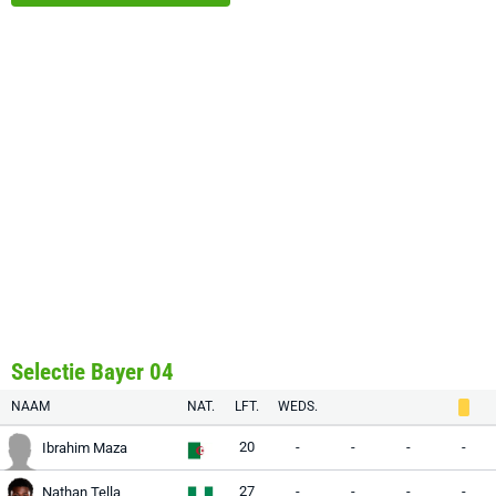
Selectie Bayer 04
NAAM
NAT.
LFT.
WEDS.
20
-
-
-
-
Ibrahim Maza
27
-
-
-
-
Nathan Tella