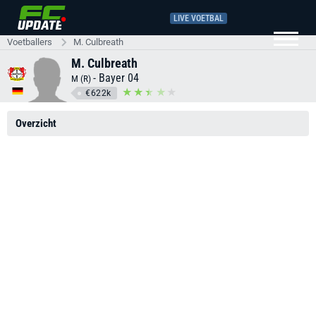
LIVE VOETBAL
Voetballers
M. Culbreath
M. Culbreath
-
Bayer 04
M (R)
€622k
Overzicht