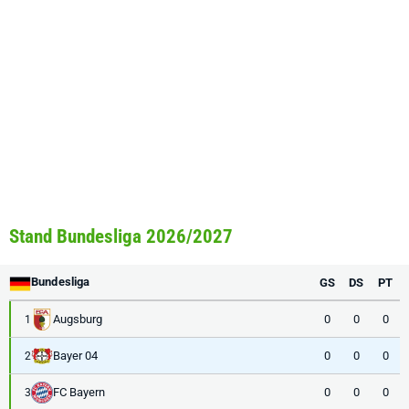
Stand Bundesliga 2026/2027
Bundesliga
GS
DS
PT
Augsburg
0
0
0
1
Bayer 04
0
0
0
2
FC Bayern
0
0
0
3