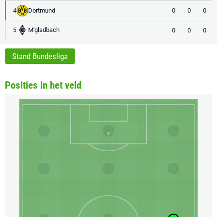
Dortmund
0
0
0
4
M'gladbach
0
0
0
5
Stand Bundesliga
Posities in het veld