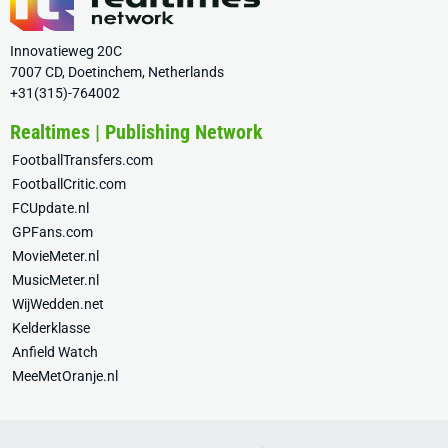
Innovatieweg 20C
7007 CD, Doetinchem, Netherlands
+31(315)-764002
Realtimes | Publishing Network
FootballTransfers.com
FootballCritic.com
FCUpdate.nl
GPFans.com
MovieMeter.nl
MusicMeter.nl
WijWedden.net
Kelderklasse
Anfield Watch
MeeMetOranje.nl