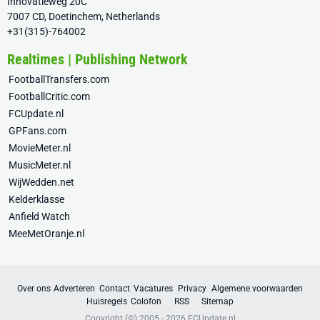
Innovatieweg 20C
7007 CD, Doetinchem, Netherlands
+31(315)-764002
Realtimes | Publishing Network
FootballTransfers.com
FootballCritic.com
FCUpdate.nl
GPFans.com
MovieMeter.nl
MusicMeter.nl
WijWedden.net
Kelderklasse
Anfield Watch
MeeMetOranje.nl
Over ons
Adverteren
Contact
Vacatures
Privacy
Algemene voorwaarden
Huisregels
Colofon
RSS
Sitemap
Copyright (©) 2005 - 2026
FCUpdate.nl