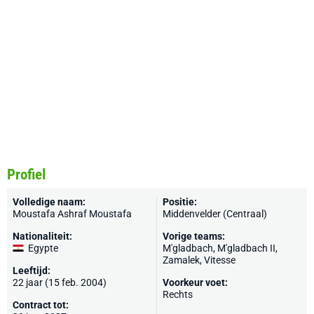
Profiel
Volledige naam:
Positie:
Moustafa Ashraf Moustafa
Middenvelder (Centraal)
Nationaliteit:
Vorige teams:
Egypte
M'gladbach
,
M'gladbach II
,
Zamalek,
Vitesse
Leeftijd:
22 jaar (15 feb. 2004)
Voorkeur voet:
Rechts
Contract tot: