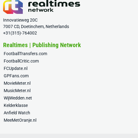
Innovatieweg 20C
7007 CD, Doetinchem, Netherlands
+31(315)-764002
Realtimes | Publishing Network
FootballTransfers.com
FootballCritic.com
FCUpdate.nl
GPFans.com
MovieMeter.nl
MusicMeter.nl
WijWedden.net
Kelderklasse
Anfield Watch
MeeMetOranje.nl