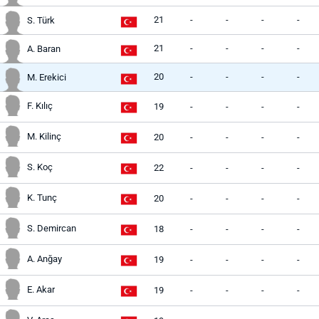
21
-
-
-
-
S. Türk
21
-
-
-
-
A. Baran
20
-
-
-
-
M. Erekici
F. Kılıç
19
-
-
-
-
M. Kilinç
20
-
-
-
-
S. Koç
22
-
-
-
-
K. Tunç
20
-
-
-
-
S. Demircan
18
-
-
-
-
A. Anğay
19
-
-
-
-
E. Akar
19
-
-
-
-