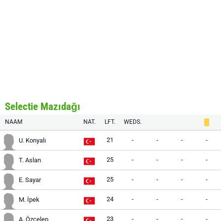
Selectie Mazıdağı
NAAM
NAT.
LFT.
WEDS.
21
-
-
-
-
U. Konyalı
25
-
-
-
-
T. Aslan
25
-
-
-
-
E. Sayar
24
-
-
-
-
M. İpek
23
-
-
-
-
A. Özcelep