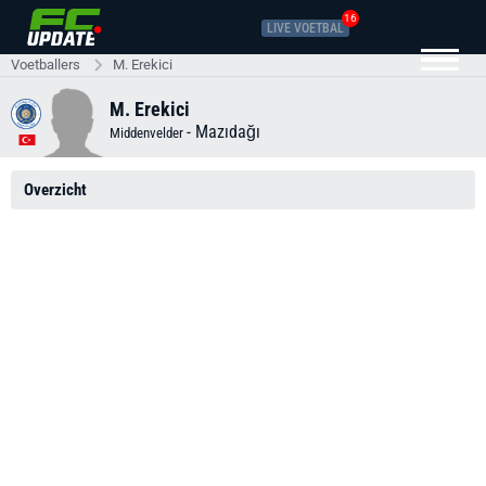
16
LIVE VOETBAL
Voetballers
M. Erekici
M. Erekici
-
Mazıdağı
Middenvelder
Overzicht