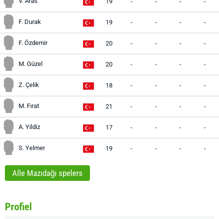
V. Aras
19
-
-
-
-
F. Durak
19
-
-
-
-
F. Özdemir
20
-
-
-
-
M. Güzel
20
-
-
-
-
Z. Çelik
18
-
-
-
-
M. Fırat
21
-
-
-
-
A. Yildiz
17
-
-
-
-
S. Yelmer
19
-
-
-
-
Alle Mazıdağı spelers
Profiel