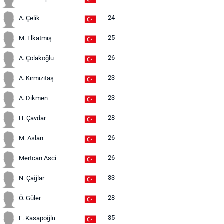
24
-
-
-
-
A. Çelik
25
-
-
-
-
M. Elkatmış
26
-
-
-
-
A. Çolakoğlu
23
-
-
-
-
A. Kırmızıtaş
23
-
-
-
-
A. Dikmen
28
-
-
-
-
H. Çavdar
26
-
-
-
-
M. Aslan
26
-
-
-
-
Mertcan Asci
33
-
-
-
-
N. Çağlar
28
-
-
-
-
Ö. Güler
35
-
-
-
-
E. Kasapoğlu