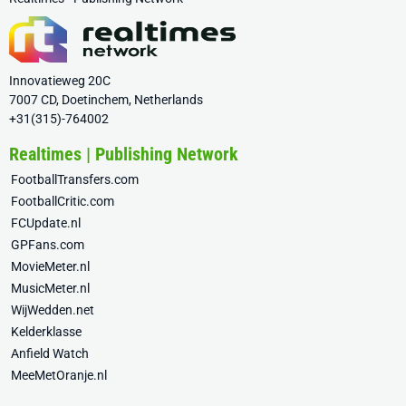
Innovatieweg 20C
7007 CD, Doetinchem, Netherlands
+31(315)-764002
Realtimes | Publishing Network
FootballTransfers.com
FootballCritic.com
FCUpdate.nl
GPFans.com
MovieMeter.nl
MusicMeter.nl
WijWedden.net
Kelderklasse
Anfield Watch
MeeMetOranje.nl