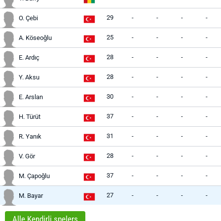
29
-
-
-
-
O. Çebi
25
-
-
-
-
A. Köseoğlu
28
-
-
-
-
E. Ardıç
28
-
-
-
-
Y. Aksu
30
-
-
-
-
E. Arslan
37
-
-
-
-
H. Türüt
31
-
-
-
-
R. Yanık
28
-
-
-
-
V. Gör
37
-
-
-
-
M. Çapoğlu
27
-
-
-
-
M. Bayar
Alle Kendirli spelers