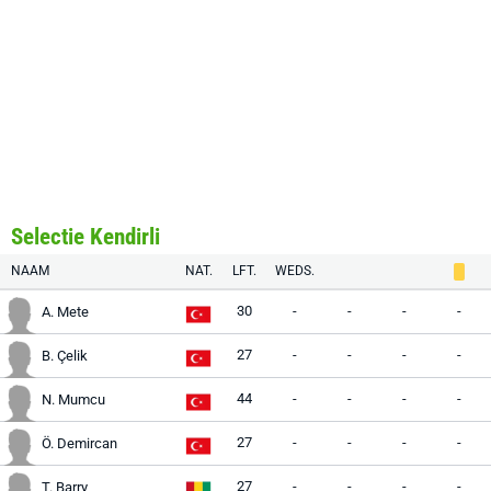
Selectie Kendirli
NAAM
NAT.
LFT.
WEDS.
30
-
-
-
-
A. Mete
27
-
-
-
-
B. Çelik
44
-
-
-
-
N. Mumcu
27
-
-
-
-
Ö. Demircan
27
-
-
-
-
T. Barry