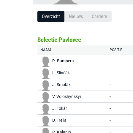
Overzicht
Nieuws
Carrière
Selectie Pavlovce
NAAM
POSITIE
R. Bumbera
-
L. Slinčák
-
J. Smoľák
-
V. Voloshynskyi
-
J. Tokár
-
D. Trella
-
R. Kalanin
-