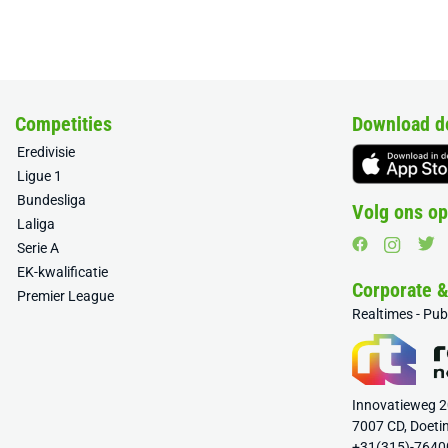
Competities
Download d
Eredivisie
Ligue 1
Bundesliga
Volg ons op
Laliga
Serie A
EK-kwalificatie
Corporate 
Premier League
Realtimes - Pu
Innovatieweg 
7007 CD, Doeti
+31(315)-7640