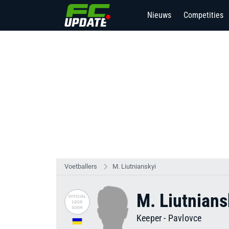
Nieuws
Competities
Voetballers
M. Liutnianskyi
M. Liutnians
Keeper
-
Pavlovce