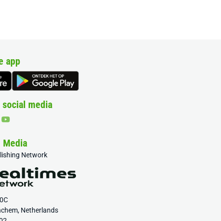
e app
 social media
& Media
blishing Network
20C
nchem, Netherlands
02