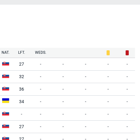
NAT.
LFT.
WEDS.
27
-
-
-
-
-
32
-
-
-
-
-
36
-
-
-
-
-
34
-
-
-
-
-
-
-
-
-
-
-
27
-
-
-
-
-
27
-
-
-
-
-