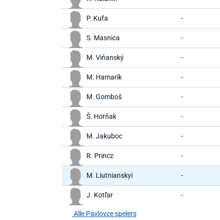
P. Kufa
-
S. Masnica
-
M. Viňanský
-
M. Hamarík
-
M. Gomboš
-
Š. Horňak
-
M. Jakuboc
-
R. Princz
-
M. Liutnianskyi
-
J. Kotľar
-
Alle Pavlovce spelers