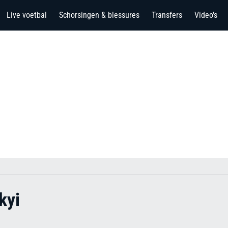
Live voetbal
Schorsingen & blessures
Transfers
Video's
kyi