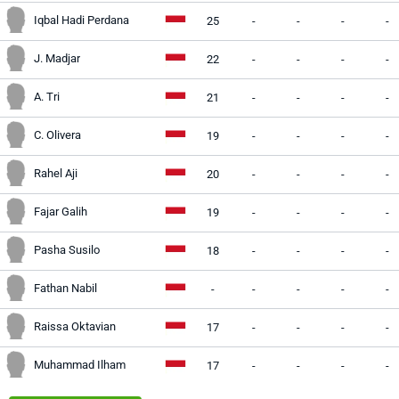
Iqbal Hadi Perdana
25
-
-
-
-
J. Madjar
22
-
-
-
-
A. Tri
21
-
-
-
-
C. Olivera
19
-
-
-
-
Rahel Aji
20
-
-
-
-
Fajar Galih
19
-
-
-
-
Pasha Susilo
18
-
-
-
-
Fathan Nabil
-
-
-
-
-
Raissa Oktavian
17
-
-
-
-
Muhammad Ilham
17
-
-
-
-