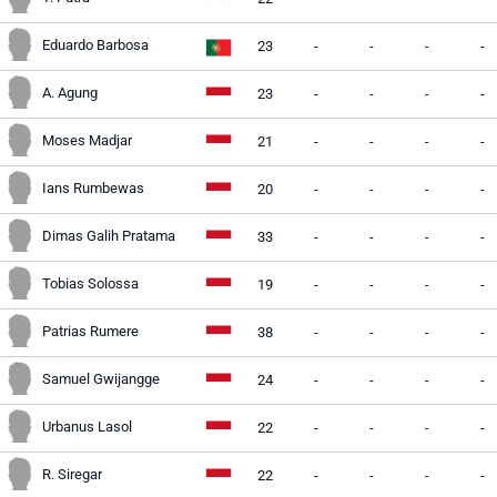
Eduardo Barbosa
23
-
-
-
-
A. Agung
23
-
-
-
-
Moses Madjar
21
-
-
-
-
Ians Rumbewas
20
-
-
-
-
Dimas Galih Pratama
33
-
-
-
-
Tobias Solossa
19
-
-
-
-
Patrias Rumere
38
-
-
-
-
Samuel Gwijangge
24
-
-
-
-
Urbanus Lasol
22
-
-
-
-
R. Siregar
22
-
-
-
-