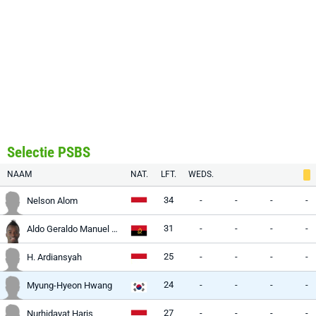
Selectie PSBS
NAAM
NAT.
LFT.
WEDS.
34
-
-
-
-
Nelson Alom
31
-
-
-
-
Aldo Geraldo Manuel Monteiro
25
-
-
-
-
H. Ardiansyah
24
-
-
-
-
Myung-Hyeon Hwang
27
-
-
-
-
Nurhidayat Haris