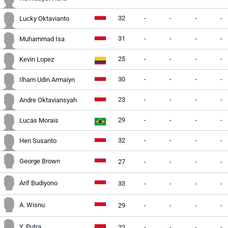
32
-
-
-
-
Lucky Oktavianto
31
-
-
-
-
Muhammad Isa
25
-
-
-
-
Kevin Lopez
30
-
-
-
-
Ilham Udin Armaiyn
23
-
-
-
-
Andre Oktaviansyah
29
-
-
-
-
Lucas Morais
32
-
-
-
-
Heri Susanto
George Brown
27
-
-
-
-
Arif Budiyono
33
-
-
-
-
A. Wisnu
29
-
-
-
-
Y. Putra
22
-
-
-
-