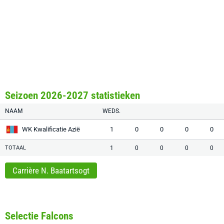
Seizoen 2026-2027 statistieken
NAAM
WEDS.
WK Kwalificatie Azië
1
0
0
0
0
TOTAAL
1
0
0
0
0
Carrière N. Baatartsogt
Selectie Falcons