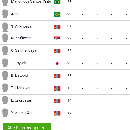
Marlon dos Santos Pinto
23
-
-
-
-
Adriel
23
-
-
-
-
21
-
-
-
-
S. Ankhbayar
N. Kruševac
27
-
-
-
-
O. Saikhanbayar
25
-
-
-
-
T. Toyoda
25
-
-
-
-
B. Batbold
23
-
-
-
-
T. Ulziibayar
18
-
-
-
-
E. Unurbayar
16
-
-
-
-
Y Munkh-Orgil
17
-
-
-
-
Alle Falcons spelers