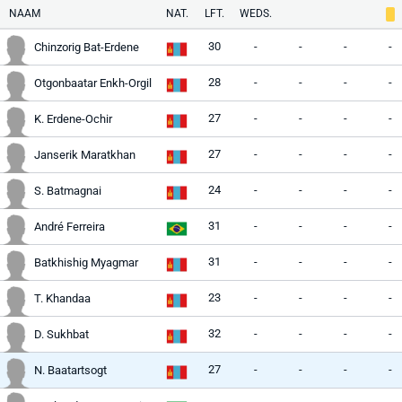
NAAM
NAT.
LFT.
WEDS.
30
-
-
-
-
Chinzorig Bat-Erdene
28
-
-
-
-
Otgonbaatar Enkh-Orgil
27
-
-
-
-
K. Erdene-Ochir
27
-
-
-
-
Janserik Maratkhan
24
-
-
-
-
S. Batmagnai
31
-
-
-
-
André Ferreira
31
-
-
-
-
Batkhishig Myagmar
23
-
-
-
-
T. Khandaa
32
-
-
-
-
D. Sukhbat
27
-
-
-
-
N. Baatartsogt