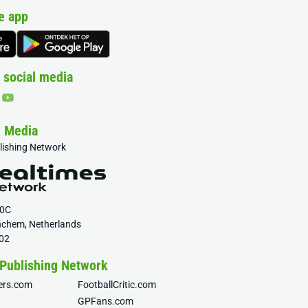
e app
 social media
& Media
blishing Network
20C
nchem, Netherlands
02
 Publishing Network
fers.com
FootballCritic.com
GPFans.com