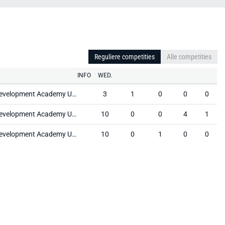
Reguliere competities
Alle competities
INFO
WED.
US Soccer Development Academy U18/19
3
1
0
0
0
US Soccer Development Academy U18/19
10
0
0
4
1
US Soccer Development Academy U16/17
10
0
1
0
0