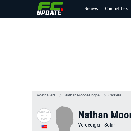
Nieuws
Competities
Voetballers
Nathan Moonesinghe
Carrière
Nathan Moo
Verdediger
-
Solar