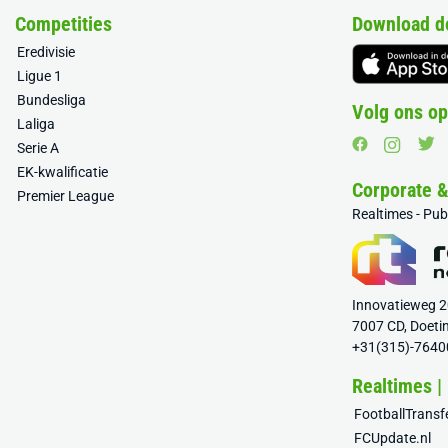
Competities
Download d
Eredivisie
Ligue 1
Bundesliga
Volg ons op
Laliga
Serie A
EK-kwalificatie
Corporate 
Premier League
Realtimes - Pu
Innovatieweg 
7007 CD, Doeti
+31(315)-7640
Realtimes |
FootballTrans
FCUpdate.nl