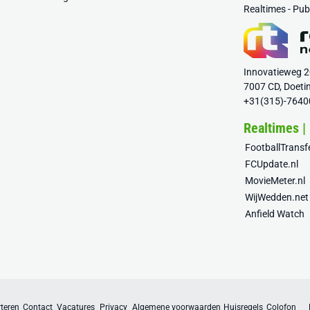
Realtimes - Pu
Innovatieweg 
7007 CD, Doeti
+31(315)-7640
Realtimes |
FootballTrans
FCUpdate.nl
MovieMeter.nl
WijWedden.net
Anfield Watch
teren
Contact
Vacatures
Privacy
Algemene voorwaarden
Huisregels
Colofon