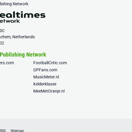
blishing Network
20C
nchem, Netherlands
02
 Publishing Network
fers.com
FootballCritic.com
GPFans.com
MusicMeter.nl
Kelderklasse
MeeMetOranje.nl
RSS
Sitemap