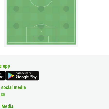
e app
 social media
& Media