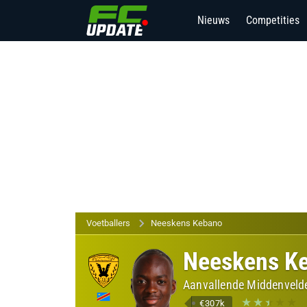
Nieuws
Competities
Voetballers
Neeskens Kebano
Neeskens K
Aanvallende Middenvelde
€307k