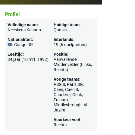
Profiel
Volledige naam:
Huidige team:
Neeskens Kebano
Qadsia
Nationaliteit:
Interlands:
Congo DR
19 (6 doelpunten)
Leeftijd:
Positie:
34 jaar (10 mrt. 1992)
Aanvallende
Middenvelder (Links,
Rechts)
Vorige teams:
PSG II,
Paris SG
,
Caen
, Caen II,
Charleroi
,
Genk
,
Fulham
,
Middlesbrough
,
Al
Jazira
Voorkeur voet:
Rechts