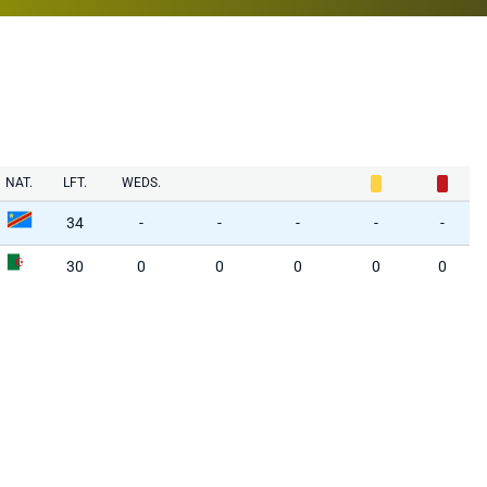
NAT.
LFT.
WEDS.
34
-
-
-
-
-
30
0
0
0
0
0