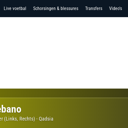
Live voetbal
Schorsingen & blessures
Transfers
Video's
ebano
r (Links, Rechts)
-
Qadsia