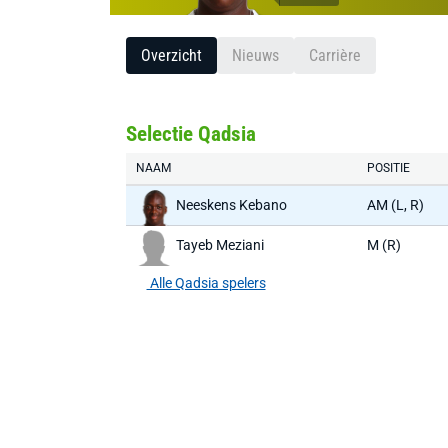
Overzicht
Nieuws
Carrière
Selectie Qadsia
NAAM
POSITIE
Neeskens Kebano
AM (L, R)
Tayeb Meziani
M (R)
Alle Qadsia spelers