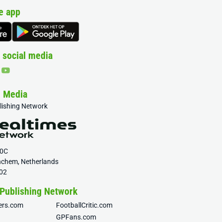
e app
 social media
& Media
blishing Network
20C
nchem, Netherlands
02
 Publishing Network
fers.com
FootballCritic.com
GPFans.com