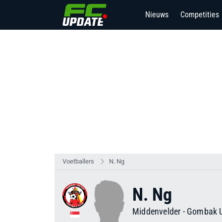
Nieuws
Competities
7
Voetballers
N. Ng
N. Ng
Middenvelder
-
Gombak U