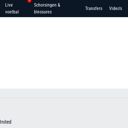
7
Live
Schorsingen &
Transfers
Video's
voetbal
blessures
nited