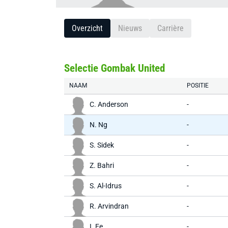
Overzicht
Nieuws
Carrière
Selectie Gombak United
NAAM
POSITIE
C. Anderson
-
N. Ng
-
S. Sidek
-
Z. Bahri
-
S. Al-Idrus
-
R. Arvindran
-
I. Ee
-