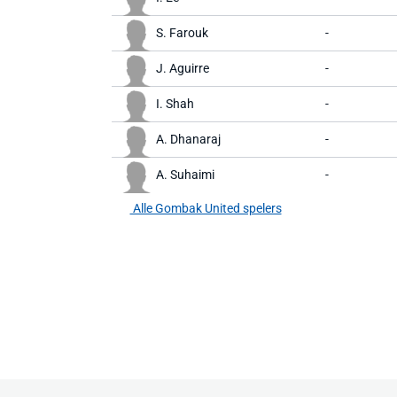
S. Farouk
-
J. Aguirre
-
I. Shah
-
A. Dhanaraj
-
A. Suhaimi
-
Alle Gombak United spelers