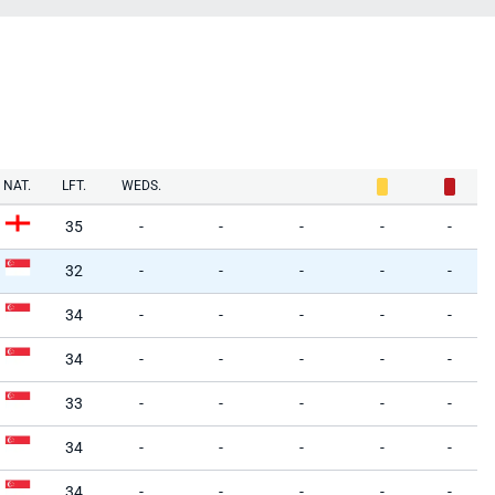
NAT.
LFT.
WEDS.
35
-
-
-
-
-
32
-
-
-
-
-
34
-
-
-
-
-
34
-
-
-
-
-
33
-
-
-
-
-
34
-
-
-
-
-
34
-
-
-
-
-