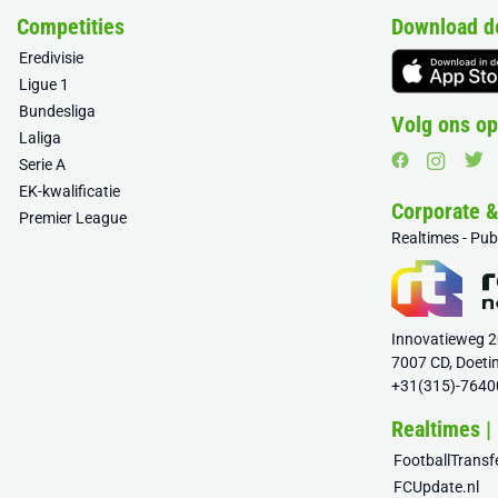
Competities
Download d
Eredivisie
Ligue 1
Bundesliga
Volg ons op
Laliga
Serie A
EK-kwalificatie
Corporate 
Premier League
Realtimes - Pu
Innovatieweg 
7007 CD, Doeti
+31(315)-7640
Realtimes |
FootballTrans
FCUpdate.nl