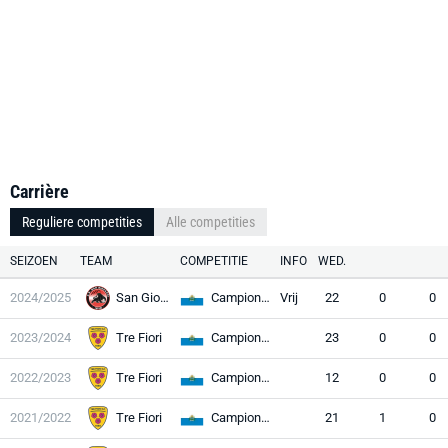
Carrière
Reguliere competities
Alle competities
SEIZOEN
TEAM
COMPETITIE
INFO
WED.
2024/2025
San Giovanni
Campionato
Vrij
22
0
0
2023/2024
Tre Fiori
Campionato
23
0
0
2022/2023
Tre Fiori
Campionato
12
0
0
2021/2022
Tre Fiori
Campionato
21
1
0