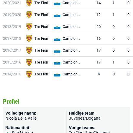
2020/2021
Tre Fiori
Campionato
14
1
0
2019/2020
Tre Fiori
Campionato
12
1
0
2018/2019
Tre Fiori
Campionato
20
0
0
2017/2018
Tre Fiori
Campionato
16
0
0
2016/2017
Tre Fiori
Campionato
17
0
0
2015/2016
Tre Fiori
Campionato
17
1
0
2014/2015
Tre Fiori
Campionato
4
0
0
Profiel
Volledige naam:
Huidige team:
Nicola Della Valle
Juvenes/Dogana
Nationaliteit:
Vorige teams:
San Marino
Tre Fiori
, San Giovanni