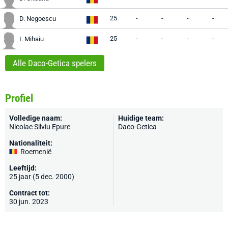
25
-
-
-
-
D. Negoescu
25
-
-
-
-
I. Mihaiu
Alle Daco-Getica spelers
Profiel
Volledige naam:
Huidige team:
Nicolae Silviu Epure
Daco-Getica
Nationaliteit:
Roemenië
Leeftijd:
25 jaar (5 dec. 2000)
Contract tot:
30 jun. 2023