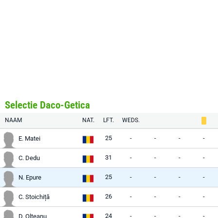
Selectie Daco-Getica
NAAM
NAT.
LFT.
WEDS.
25
-
-
-
-
E. Matei
31
-
-
-
-
C. Dedu
25
-
-
-
-
N. Epure
26
-
-
-
-
C. Stoichiță
24
-
-
-
-
D. Olteanu