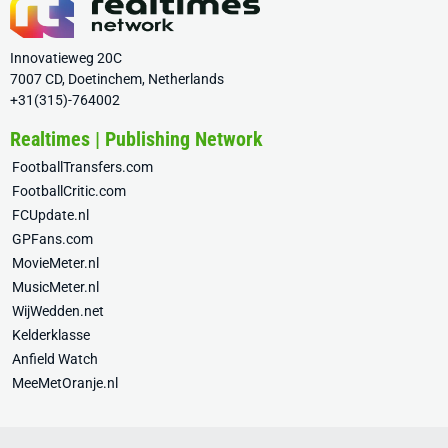
Innovatieweg 20C
7007 CD, Doetinchem, Netherlands
+31(315)-764002
Realtimes | Publishing Network
FootballTransfers.com
FootballCritic.com
FCUpdate.nl
GPFans.com
MovieMeter.nl
MusicMeter.nl
WijWedden.net
Kelderklasse
Anfield Watch
MeeMetOranje.nl