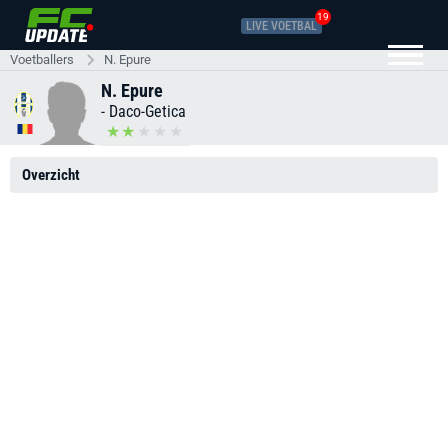
19
LIVE VOETBAL
Voetballers
N. Epure
N. Epure
-
Daco-Getica
Overzicht