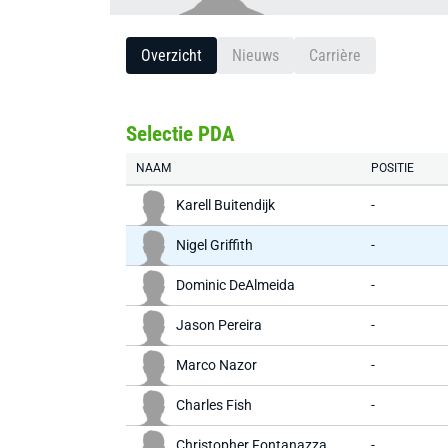
Overzicht
Nieuws
Carrière
Selectie PDA
NAAM
POSITIE
Karell Buitendijk
-
Nigel Griffith
-
Dominic DeAlmeida
-
Jason Pereira
-
Marco Nazor
-
Charles Fish
-
Christopher Fontanazza
-