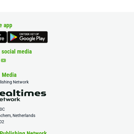
e app
 social media
& Media
blishing Network
20C
nchem, Netherlands
02
 Publishing Network