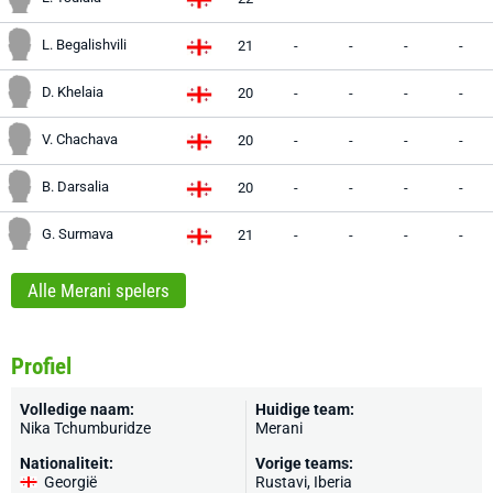
L. Begalishvili
21
-
-
-
-
D. Khelaia
20
-
-
-
-
V. Chachava
20
-
-
-
-
B. Darsalia
20
-
-
-
-
G. Surmava
21
-
-
-
-
Alle Merani spelers
Profiel
Volledige naam:
Huidige team:
Nika Tchumburidze
Merani
Nationaliteit:
Vorige teams:
Georgië
Rustavi, Iberia