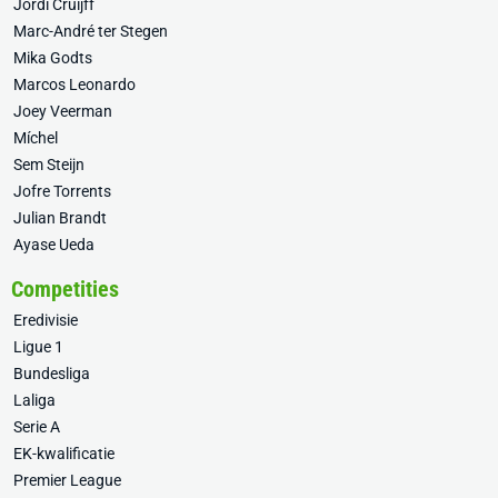
Jordi Cruijff
Marc-André ter Stegen
Mika Godts
Marcos Leonardo
Joey Veerman
Míchel
Sem Steijn
Jofre Torrents
Julian Brandt
Ayase Ueda
Competities
Eredivisie
Ligue 1
Bundesliga
Laliga
Serie A
EK-kwalificatie
Premier League