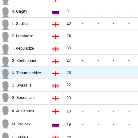
31
-
-
-
-
R. Gagity
20
-
-
-
-
L. Gadilia
26
-
-
-
-
D. Lomtadze
30
-
-
-
-
T. Kepuladze
27
-
-
-
-
G. Khetsuriani
23
-
-
-
-
N. Tchumburidze
22
-
-
-
-
G. Gvasalia
G. Bendeliani
20
-
-
-
-
A. Jolokhava
20
-
-
-
-
M. Tsoloev
19
-
-
-
-
L. Tsulaia
22
-
-
-
-