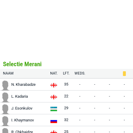
Selectie Merani
NAAM
NAT.
LFT.
WEDS.
35
-
-
-
-
N. Kharabadze
22
-
-
-
-
L. Kadaria
29
-
-
-
-
J. Esonkulov
32
-
-
-
-
I. Khaymanov
25
-
-
-
-
R. Chkhaidze