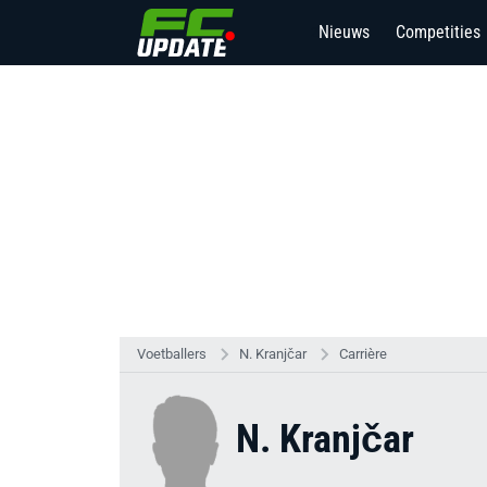
Nieuws
Competities
2
Voetballers
N. Kranjčar
Carrière
N. Kranjčar