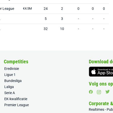
er League
€4.5M
24
2
0
0
0
L
5
3
-
-
-
L
32
10
-
-
-
Competities
Download d
Eredivisie
Ligue 1
Bundesliga
Volg ons op
Laliga
Serie A
EK-kwalificatie
Corporate 
Premier League
Realtimes - Pu