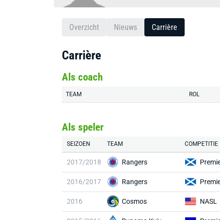
Overzicht
Nieuws
Carrière
Carrière
Als coach
TEAM
ROL
Als speler
SEIZOEN
TEAM
COMPETITIE
2017/2018
Rangers
Premie
2016/2017
Rangers
Premie
2016
Cosmos
NASL