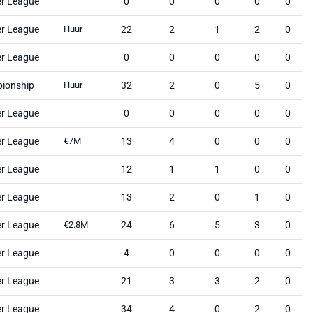
er League
0
0
0
0
0
er League
Huur
22
2
1
2
0
er League
0
0
0
0
0
ionship
Huur
32
2
0
5
0
er League
0
0
0
0
0
er League
€7M
13
4
0
0
0
er League
12
1
1
0
0
er League
13
2
0
1
0
er League
€2.8M
24
6
5
3
0
er League
4
0
0
0
0
er League
21
3
3
2
0
er League
34
4
0
2
0