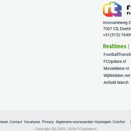
Innovatieweg 
7007 CD, Doeti
+31(315)-7640
Realtimes |
FootballTrans
FCUpdate.nl
MovieMeter.nl
WijWedden.net
Anfield Watch
teren
Contact
Vacatures
Privacy
Algemene voorwaarden
Huisregels
Colofon
Copyright (©) 2005 - 2026
FCUpdate.nl