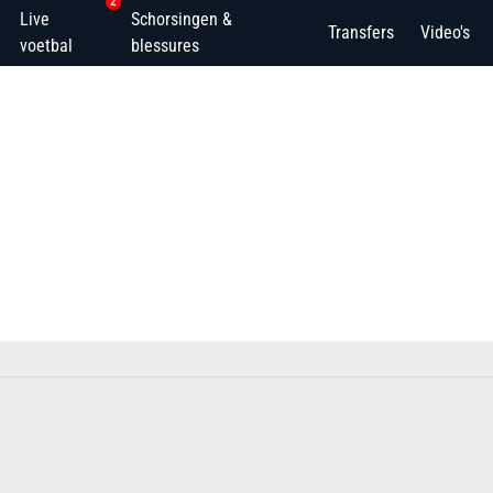
2
Live
Schorsingen &
Transfers
Video's
voetbal
blessures