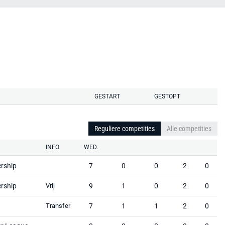
GESTART
GESTOPT
Reguliere competities
Alle competities
INFO
WED.
rship
7
0
0
2
0
rship
Vrij
9
1
0
2
0
Transfer
7
1
1
2
0