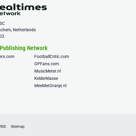
20C
nchem, Netherlands
02
 Publishing Network
fers.com
FootballCritic.com
GPFans.com
MusicMeter.nl
Kelderklasse
MeeMetOranje.nl
RSS
Sitemap