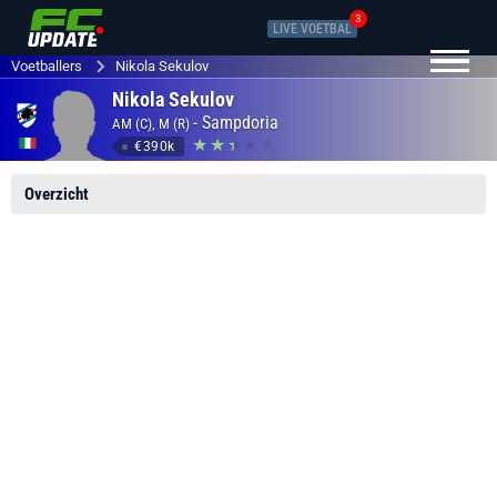
3
LIVE VOETBAL
Voetballers
Nikola Sekulov
Nikola Sekulov
-
Sampdoria
AM (C), M (R)
€390k
Overzicht