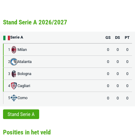
Stand Serie A 2026/2027
Serie A
GS
DS
PT
Milan
0
0
0
1
Atalanta
0
0
0
2
Bologna
0
0
0
3
Cagliari
0
0
0
4
Como
0
0
0
5
Stand Serie A
Posities in het veld