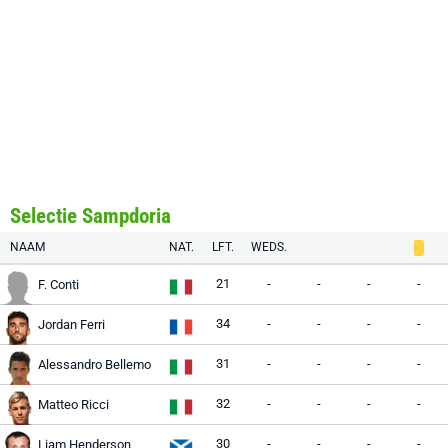
Selectie Sampdoria
NAAM
NAT.
LFT.
WEDS.
21
-
-
-
-
F. Conti
34
-
-
-
-
Jordan Ferri
31
-
-
-
-
Alessandro Bellemo
32
-
-
-
-
Matteo Ricci
30
-
-
-
-
Liam Henderson