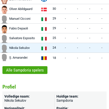
30
-
-
-
-
Oliver Abildgaard
29
-
-
-
-
Manuel Cicconi
29
-
-
-
-
Fabio Depaoli
25
-
-
-
-
Salvatore Esposito
24
-
-
-
-
Nikola Sekulov
Ș. Amarandei
18
-
-
-
-
Alle Sampdoria spelers
Profiel
Volledige naam:
Huidige team:
Nikola Sekulov
Sampdoria
Nationaliteit:
Positie: