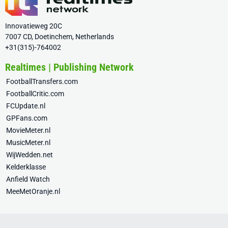
Innovatieweg 20C
7007 CD, Doetinchem, Netherlands
+31(315)-764002
Realtimes | Publishing Network
FootballTransfers.com
FootballCritic.com
FCUpdate.nl
GPFans.com
MovieMeter.nl
MusicMeter.nl
WijWedden.net
Kelderklasse
Anfield Watch
MeeMetOranje.nl