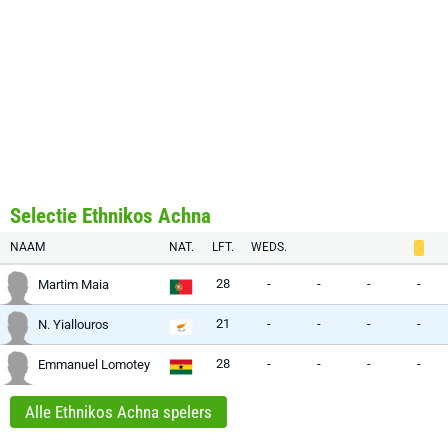
Selectie Ethnikos Achna
NAAM
NAT.
LFT.
WEDS.
28
-
-
-
-
Martim Maia
21
-
-
-
-
N. Yiallouros
28
-
-
-
-
Emmanuel Lomotey
Alle Ethnikos Achna spelers